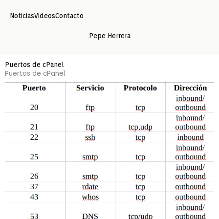
Ir
Noticias
Videos
Contacto
al
contenido
Pepe Herrera
Puertos de cPanel
Puertos de cPanel