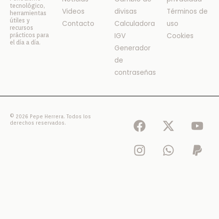
tecnológico,
Videos
divisas
Términos de
herramientas
útiles y
Contacto
Calculadora
uso
recursos
prácticos para
IGV
Cookies
el día a día.
Generador
de
contraseñas
F
I
X
W
Y
P
© 2026 Pepe Herrera. Todos los
derechos reservados.
a
n
-
h
o
a
c
s
t
a
u
y
e
t
w
t
t
p
b
a
i
s
u
a
o
g
t
a
b
l
o
r
t
p
e
k
a
e
p
m
r