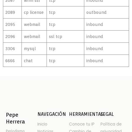
2087
whm ssl
tcp
inbound
2089
cp license
tcp
outbound
2095
webmail
tcp
inbound
2096
webmail
ssl tcp
inbound
3306
mysql
tcp
inbound
6666
chat
tcp
inbound
NAVEGACIÓN
HERRAMIENTAS
LEGAL
Pepe
Herrera
Inicio
Conoce tu IP
Política de
Periodismo
Noticias
Cambio de
privacidad