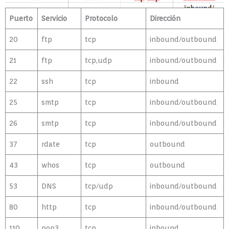
Puerto
Servicio
Protocolo
Dirección
20
ftp
tcp
inbound/outbound
21
ftp
tcp,udp
inbound/outbound
22
ssh
tcp
inbound
25
smtp
tcp
inbound/outbound
26
smtp
tcp
inbound/outbound
37
rdate
tcp
outbound
43
whos
tcp
outbound
53
DNS
tcp/udp
inbound/outbound
80
http
tcp
inbound/outbound
110
pop3
tcp
inbound