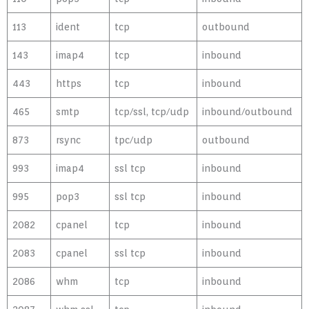
113
ident
tcp
outbound
143
imap4
tcp
inbound
443
https
tcp
inbound
465
smtp
tcp/ssl, tcp/udp
inbound/outbound
873
rsync
tpc/udp
outbound
993
imap4
ssl tcp
inbound
995
pop3
ssl tcp
inbound
2082
cpanel
tcp
inbound
2083
cpanel
ssl tcp
inbound
2086
whm
tcp
inbound