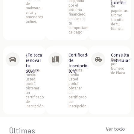
asignada
Listado
puntos
de
por el
de
malware,
sistema
papeletas
virus y
financiero,
Ultimo
amenazas
en base a
tramite
online.
tu
de tu
comportamiento
licencia
de pago.
¿Te toca
Certificado
Consulta
Buscar
renovar
de
vehicular
por
tu
Inscripción
Número
Por este
Por este
SOAT?
(C4)
de Placa
medio
medio
usted
usted
podrá
podrá
obtener
obtener
un
un
certificado
certificado
de
de
inscripción.
inscripción.
Ver todo
Últimas