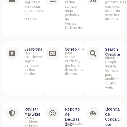
seguras y
fechas,
porcentuales
aleatorias
suma o
comunes
personalizadas
resta
de forma
a tu
periodos
sencilla e
medida.
de
intuitiva.
tiempo
fácilmente.
Calcula el
Herramientas
Estacionamiento
Correo
Search
costo de
para
Acceso
Console
estacionamiento
validar,
directo a
según
verificar y
Google
tiempo y
gestionar
Search
tarifas
direcciones
Console
locales.
de email.
para
analizar
tu sitio
web.
Revisar
Reporte
Licencia
Escanea
Malware
de
de
URLs y
Deudas
Conducir
archivos
Calificación
SBS
por
en busca