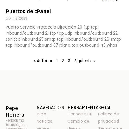
Puertos de cPanel
abril 12, 2023
Puerto Servicio Protocolo Dirección 20 ftp tcp
inbound/outbound 21 ftp tcp,udp inbound/outbound 22
ssh tcp inbound 25 smtp tcp inbound/outbound 26 smtp
tcp inbound/outbound 37 rdate tcp outbound 43 whos
« Anterior
1
2
3
Siguiente »
NAVEGACIÓN
HERRAMIENTAS
LEGAL
Pepe
Inicio
Conoce tu IP
Política de
Herrera
Periodismo
Noticias
Cambio de
privacidad
tecnológico,
Videos
divisas
Términos de
herramientas