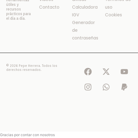
útiles y
Contacto
Calculadora
uso
recursos
prácticos para
IGV
Cookies
el día a día.
Generador
de
contraseñas
F
I
X
W
Y
P
© 2026 Pepe Herrera. Todos los
derechos reservados.
a
n
-
h
o
a
c
s
t
a
u
y
e
t
w
t
t
p
b
a
i
s
u
a
o
g
t
a
b
l
o
r
t
p
e
k
a
e
p
m
r
Gracias por contar con nosotros