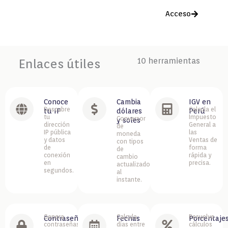
Acceso
Pepe Herrera
Noticias
Videos
Contacto
10 herramientas
Enlaces útiles
Conoce
Cambia
IGV en
Descubre
Calcula el
tu IP
dólares
Perú
tu
Impuesto
Conversor
y soles
dirección
General a
de
IP pública
las
moneda
y datos
Ventas de
con tipos
de
forma
de
conexión
rápida y
cambio
en
precisa.
actualizados
segundos.
al
instante.
Genera
Calcula
Resuelve
Contraseña
Fechas
Porcentaje
contraseñas
días entre
cálculos