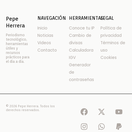
NAVEGACIÓN
HERRAMIENTAS
LEGAL
Pepe
Herrera
Inicio
Conoce tu IP
Política de
Periodismo
Noticias
Cambio de
privacidad
tecnológico,
Videos
divisas
Términos de
herramientas
útiles y
Contacto
Calculadora
uso
recursos
prácticos para
IGV
Cookies
el día a día.
Generador
de
contraseñas
F
I
X
W
Y
P
© 2026 Pepe Herrera. Todos los
derechos reservados.
a
n
-
h
o
a
c
s
t
a
u
y
e
t
w
t
t
p