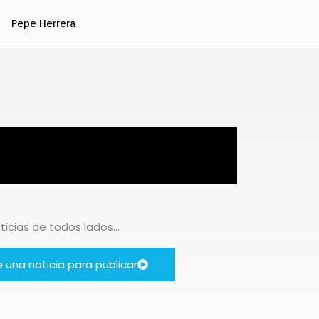
Pepe Herrera
ticias de todos lados...
 una noticia para publicar