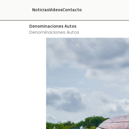
Ir
Noticias
Videos
Contacto
al
contenido
Denominaciones Autos
Denominaciones Autos