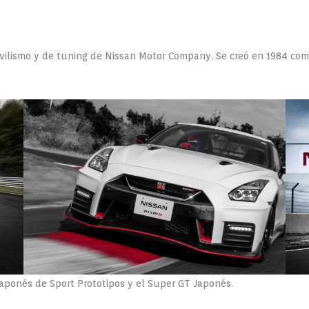
ovilismo y de tuning de Nissan Motor Company. Se creó en 1984 co
ponés de Sport Prototipos y el Super GT Japonés.