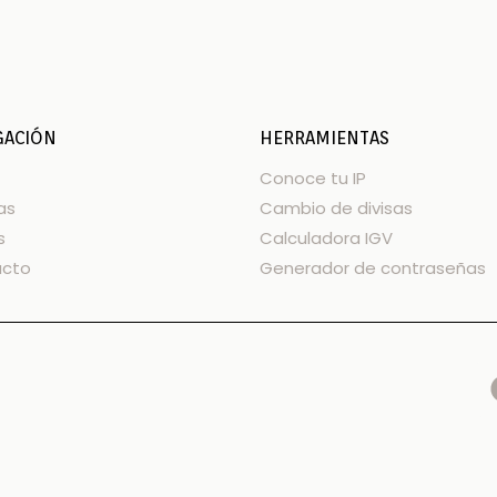
GACIÓN
HERRAMIENTAS
Conoce tu IP
as
Cambio de divisas
s
Calculadora IGV
acto
Generador de contraseñas