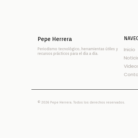
NAVE
Pepe Herrera
Inicio
Periodismo tecnológico, herramientas útiles y
recursos prácticos para el día a día.
Notici
Video
Cont
© 2026 Pepe Herrera. Todos los derechos reservados.