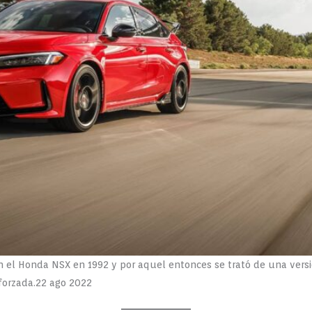
 el Honda NSX en 1992 y por aquel entonces se trató de una versió
forzada.22 ago 2022