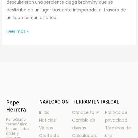
descubrieron una serpiente ciega brahminy que se
deslizaba de un lugar bastante inesperado: el trasero de
un sapo común asiático.
Leer más »
NAVEGACIÓN
HERRAMIENTAS
LEGAL
Pepe
Herrera
Inicio
Conoce tu IP
Política de
Periodismo
Noticias
Cambio de
privacidad
tecnológico,
Videos
divisas
Términos de
herramientas
útiles y
Contacto
Calculadora
uso
recursos