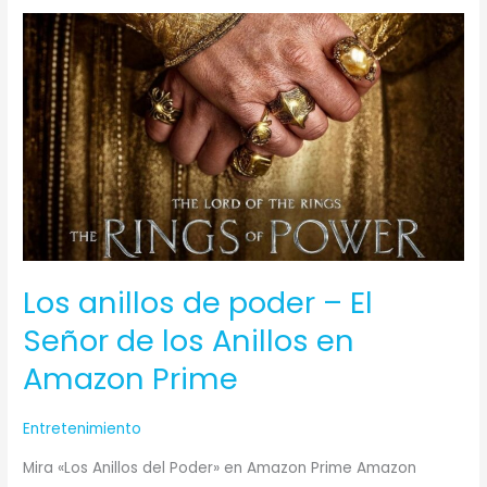
Los
anillos
de
poder
–
El
Señor
de
los
Anillos
Los anillos de poder – El
en
Amazon
Señor de los Anillos en
Prime
Amazon Prime
Entretenimiento
Mira «Los Anillos del Poder» en Amazon Prime Amazon