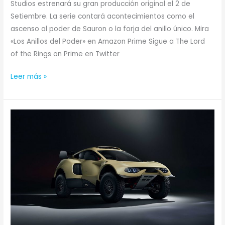
Studios estrenará su gran producción original el 2 de
Setiembre. La serie contará acontecimientos como el
ascenso al poder de Sauron o la forja del anillo único. Mira
«Los Anillos del Poder» en Amazon Prime Sigue a The Lord
of the Rings on Prime en Twitter
Leer más »
Prodrive
Hunter
del
Dakar
llega
a
las
calles