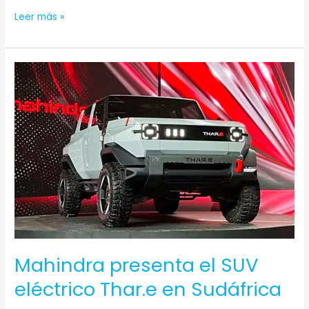
Leer más »
Mahindra
presenta
el
SUV
eléctrico
Thar.e
en
Sudáfrica
Mahindra presenta el SUV
eléctrico Thar.e en Sudáfrica