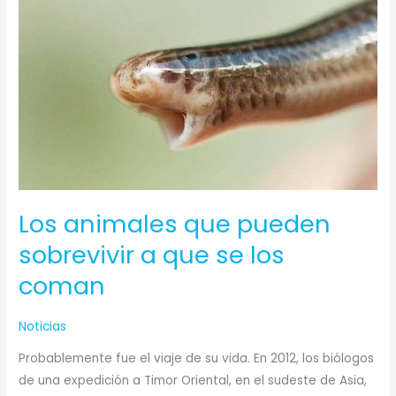
animales
que
pueden
sobrevivir
a
que
se
los
coman
Los animales que pueden
sobrevivir a que se los
coman
Noticias
Probablemente fue el viaje de su vida. En 2012, los biólogos
de una expedición a Timor Oriental, en el sudeste de Asia,