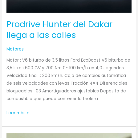
Prodrive Hunter del Dakar
llega a las calles
Motores
Motor : V6 biturbo de 3,5 litros Ford EcoBoost V6 biturbo de
3,5 litros 600 CV y 700 Nm 0- 100 km/h en 4,0 segundos.
Velocidad final : 300 km/h. Caja de cambios automática
de seis velocidades con levas Tracción 4×4 Diferenciales
bloqueables : 03 Amortiguadores ajustables Depósito de
combustible que puede contener la friolera
Leer más »
Los